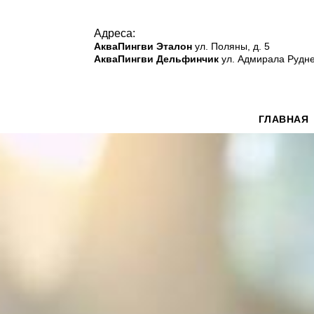
А
дреса:
АкваПингви Эталон
ул. Поляны, д. 5
АкваПингви Дельфинчик
ул. Адмирала Руднев
ГЛАВНАЯ