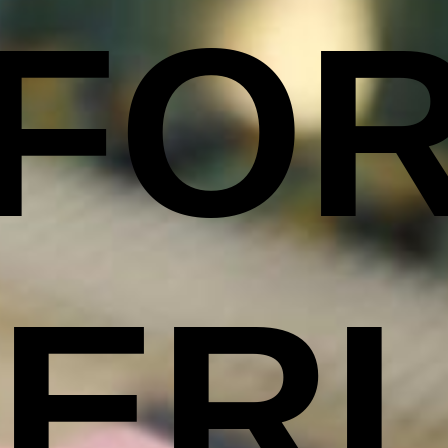
FO
ER