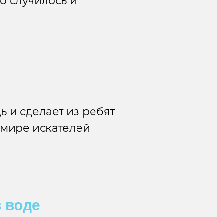
то случилось и
 и сделает из ребят
 мире искателей
 воде