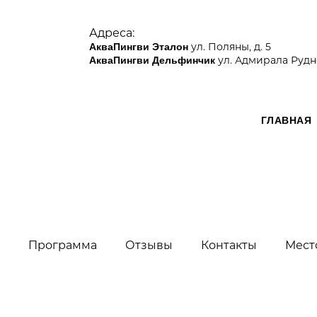
А
дреса:
ул. Поляны, д. 5
АкваПингви Эталон
ул. Адмирала Рудне
АкваПингви Дельфинчик
ГЛАВНАЯ
Программа
Отзывы
Контакты
Мест