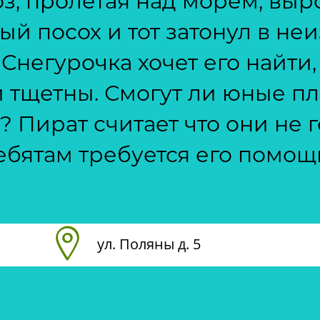
з, пролетая над морем, выр
й посох и тот затонул в не
 Снегурочка хочет его найти,
 тщетны. Смогут ли юные п
 Пират считает что они не 
ебятам требуется его помощь.
ул. Поляны д. 5