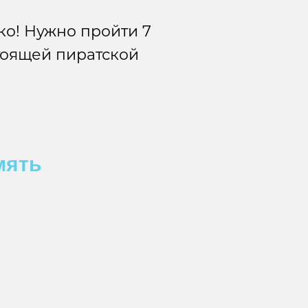
гко! Нужно пройти 7
стоящей пиратской
мять