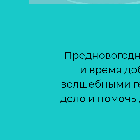
Предновогодня
и время до
волшебными ге
дело и помочь