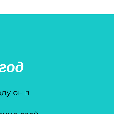
год
оду он в