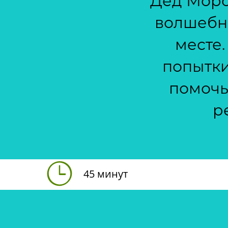
Дед Моро
волшебны
месте.
попытки
помочь?
р
45 минут