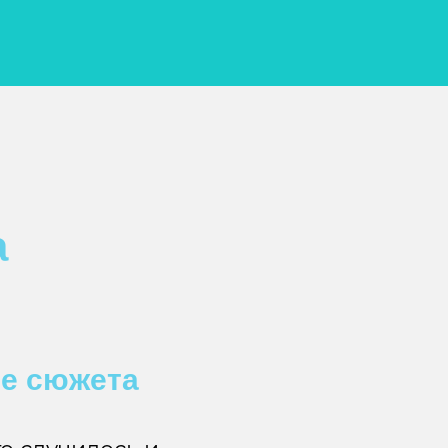
а
ие сюжета