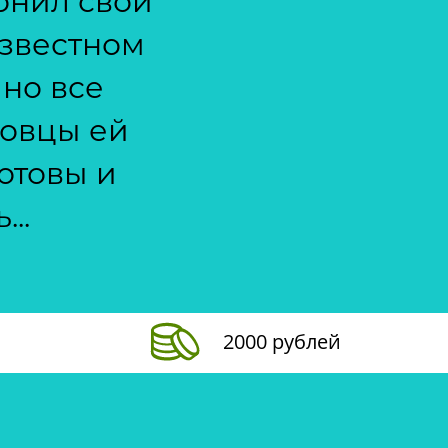
онил свой
известном
 но все
ловцы ей
готовы и
..
2000 рублей