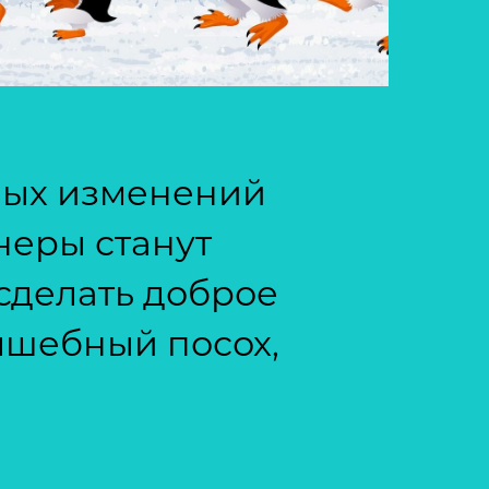
сных изменений
неры станут
сделать доброе
лшебный посох,