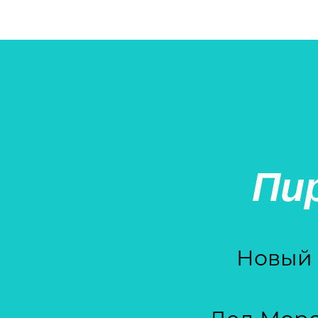
Пи
Новый г